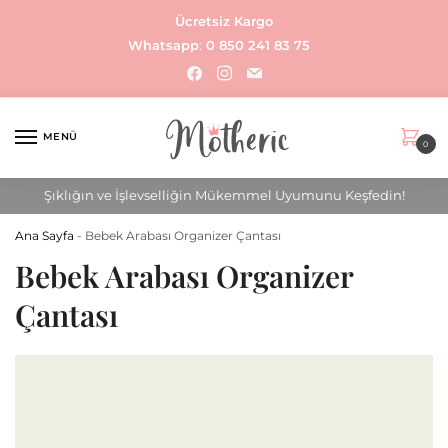
Skip
Skip
Ücretsiz Kargo
to
to
Whatsapp
:
0 850 241 83 75
navigation
content
facebook
instagram
mail
MENÜ
0
Şıklığın ve İşlevselliğin Mükemmel Uyumunu Keşfedin!
Ana Sayfa
-
Bebek Arabası Organizer Çantası
Bebek Arabası Organizer
Çantası