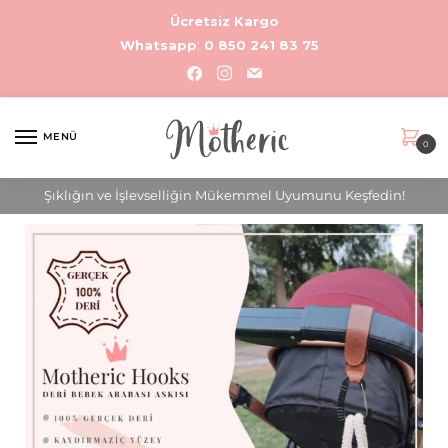
Ücretsiz Kargo
Whatsapp
:
0 850 241 83 75
MENÜ
0
Şıklığın ve İşlevselliğin Mükemmel Uyumunu Keşfedin!