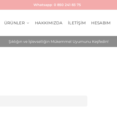
Whatsapp
:
0 850 241 83 75
ÜRÜNLER
HAKKIMIZDA
İLETİŞİM
HESABIM
Şıklığın ve İşlevselliğin Mükemmel Uyumunu Keşfedin!