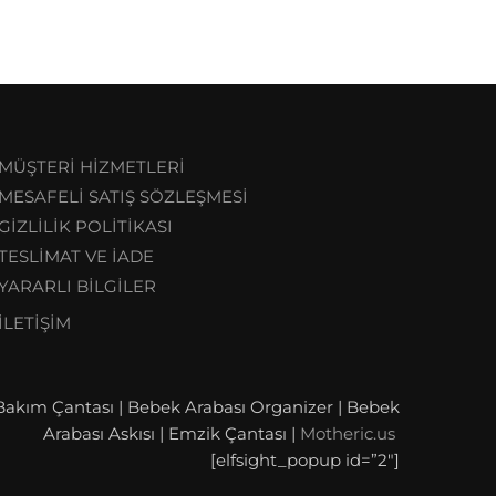
MÜŞTERİ HİZMETLERİ
MESAFELİ SATIŞ SÖZLEŞMESİ
GİZLİLİK POLİTİKASI
TESLİMAT VE İADE
YARARLI BİLGİLER
İLETİŞİM
akım Çantası | Bebek Arabası Organizer | Bebek
Arabası Askısı | Emzik Çantası |
Motheric.us
[elfsight_popup id=”2″]