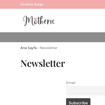
Skip
Skip
Ücretsiz Kargo
to
to
navigation
content
Ana Sayfa
-
Newsletter
Newsletter
Email