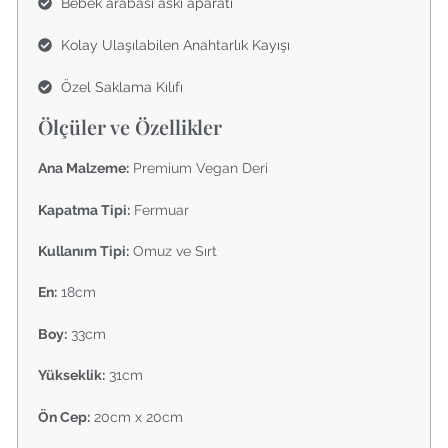
Bebek arabası askı aparatı
Kolay Ulaşılabilen Anahtarlık Kayışı
Özel Saklama Kılıfı
Ölçüler ve Özellikler
Ana Malzeme:
Premium Vegan Deri
Kapatma Tipi:
Fermuar
Kullanım Tipi:
Omuz ve Sırt
En:
18cm
Boy:
33cm
Yükseklik:
31cm
Ön Cep:
20cm x 20cm