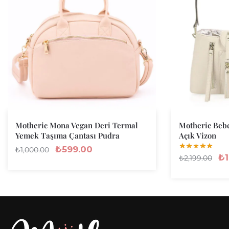
Motheric Mona Vegan Deri Termal
Motheric Beb
Yemek Taşıma Çantası Pudra
Açık Vizon
₺
599.00
₺
1,000.00
₺
₺
2,199.00