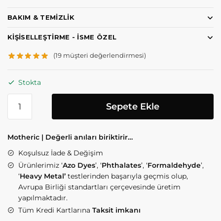
BAKIM & TEMIZLIK
KIŞISELLEŞTIRME - İSME ÖZEL
(
19
müşteri değerlendirmesi)
Stokta
Sepete Ekle
Motheric | Değerli anıları biriktirir…
Koşulsuz İade & Değişim
Ürünlerimiz ‘
Azo Dyes
’, ‘
Phthalates
’, ‘
Formaldehyde
’,
‘
Heavy Metal’
testlerinden başarıyla geçmis olup,
Avrupa Birliği standartları çerçevesinde üretim
yapılmaktadır.
Tüm Kredi Kartlarına
Taksit imkanı