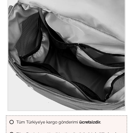
⭕ Tüm Türkiye’ye kargo gönderimi
ücretsizdir.