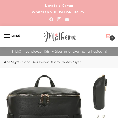
Ücretsiz Kargo
Whatsapp
:
0 850 241 83 75
MENÜ
0
Şıklığın ve İşlevselliğin Mükemmel Uyumunu Keşfedin!
Ana Sayfa
-
Soho Deri Bebek Bakım Çantası Siyah