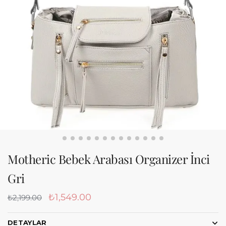
Motheric Bebek Arabası Organizer İnci
Gri
₺
1,549.00
₺
2,199.00
DETAYLAR