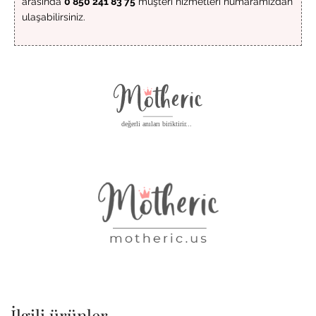
arasında
0 850 241 83 75
müşteri hizmetleri numaramızdan
ulaşabilirsiniz.
İlgili ürünler