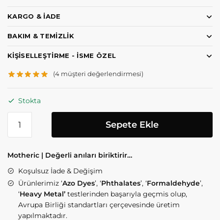
KARGO & İADE
BAKIM & TEMIZLIK
KIŞISELLEŞTIRME - İSME ÖZEL
(
4
müşteri değerlendirmesi)
Stokta
Sepete Ekle
Motheric | Değerli anıları biriktirir…
Koşulsuz İade & Değişim
Ürünlerimiz ‘
Azo Dyes
’, ‘
Phthalates
’, ‘
Formaldehyde
’,
‘
Heavy Metal’
testlerinden başarıyla geçmis olup,
Avrupa Birliği standartları çerçevesinde üretim
yapılmaktadır.