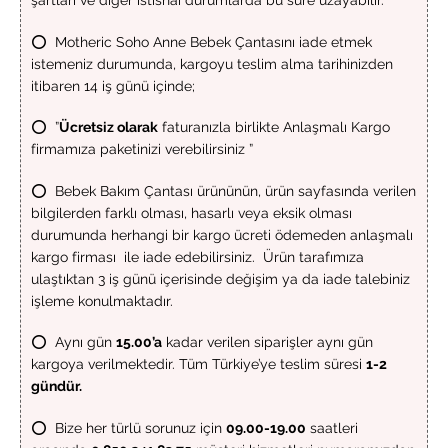
şartları ve diğer istisnai durumlarda bu süre uzayabilir.
⭕ Motheric Soho Anne Bebek Çantasını iade etmek
istemeniz durumunda, kargoyu teslim alma tarihinizden
itibaren 14 iş günü içinde;
⭕ ”
Ücretsiz olarak
faturanızla birlikte Anlaşmalı Kargo
firmamıza paketinizi verebilirsiniz ”
⭕ Bebek Bakım Çantası ürününün, ürün sayfasında verilen
bilgilerden farklı olması, hasarlı veya eksik olması
durumunda herhangi bir kargo ücreti ödemeden anlaşmalı
kargo firması ile iade edebilirsiniz. Ürün tarafımıza
ulaştıktan 3 iş günü içerisinde değişim ya da iade talebiniz
işleme konulmaktadır.
⭕ Aynı gün
15.00’a
kadar verilen siparişler aynı gün
kargoya verilmektedir. Tüm Türkiye’ye teslim süresi
1-2
gündür.
⭕ Bize her türlü sorunuz için
09.00-19.00
saatleri