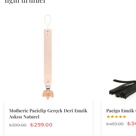
Motheric Paciclip Gerçek Deri Emzik
Pacigo Emzik 
Askısı Naturel
₺
3
₺
459.00
₺
299.00
₺
399.00