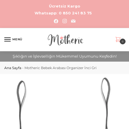
Ücretsiz Kargo
Whatsapp
:
0 850 241 83 75
MENÜ
0
Şıklığın ve İşlevselliğin Mükemmel Uyumunu Keşfedin!
Ana Sayfa
-
Motheric Bebek Arabası Organizer İnci Gri