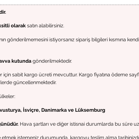
ir.
ksitli olarak
satın alabilirsiniz.
n gönderilmemesini istiyorsanız sipariş bilgileri kısmına ken
avva kutunda
gönderilmektedir.
 için sabit kargo ücreti mevcuttur. Kargo fiyatına ödeme sayfas
mlerde güncellenmektedir.
lkeler:
Avusturya, İsviçre, Danimarka ve Lüksemburg
 günüdür.
Hava şartları ve diğer istisnai durumlarda bu süre uza
tmek istemeniz durumunda, kargoyu teslim alma tarihinizden 