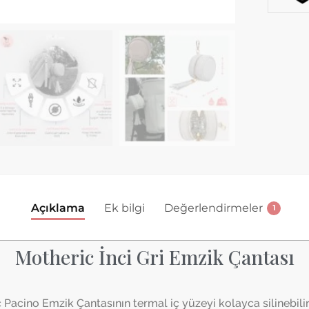
Açıklama
Ek bilgi
Değerlendirmeler
1
Motheric İnci Gri Emzik Çantası
 Pacino Emzik Çantasının termal iç yüzeyi kolayca silinebili