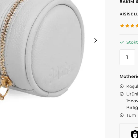
BAKIM &
KIŞISEL
Stok
Motheric 
Koşul
Ürünl
‘
Heav
Birli
Tüm K