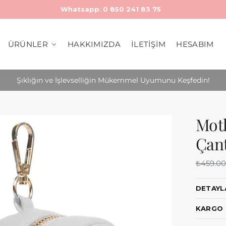
Whatsapp
:
0 850 241 83 75
ÜRÜNLER
HAKKIMIZDA
İLETİŞİM
HESABIM
Şıklığın ve İşlevselliğin Mükemmel Uyumunu Keşfedin!
Mot
Çant
₺
459.00
DETAYL
KARGO 