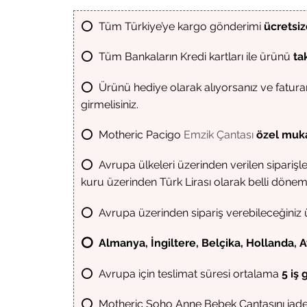
⭕ Tüm Türkiye’ye kargo gönderimi
ücretsizd
⭕ Tüm Bankaların Kredi kartları ile ürünü
ta
⭕ Ürünü hediye olarak alıyorsanız ve faturanı
girmelisiniz.
⭕ Motheric Pacigo
Emzik Çantası
özel muk
⭕ Avrupa ülkeleri üzerinden verilen siparişler
kuru üzerinden Türk Lirası olarak belli döne
⭕ Avrupa üzerinden sipariş verebileceğiniz ü
⭕ Almanya, İngiltere, Belçika, Hollanda, 
⭕ Avrupa için teslimat süresi ortalama
5 iş
⭕ Motheric Soho Anne Bebek Çantasını iade e