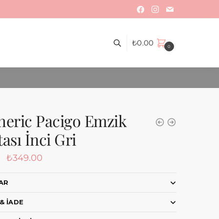
₺
0.00
0
heric Pacigo Emzik
ası İnci Gri
₺
349.00
AR
& İADE